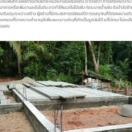
้าถึงชั้นพื้นก็จะมีผลตามมาในแต่ละหน่วยงานไม่เหมือนกัน เราเรียกว่า การแก้ไขหน้าง
อาคารหรือเพิ่มงานลงไปในดิน อาจทำให้แนวต้นไม้ขยับ ท่อระบายน้ำขยับ ถังบำบัดย้าย
ปรับปรุงระหว่างสร้าง ผู้สร้างที่มีประสบการณ์ย่อมมีวิจารณญาณที่ดีต่อผลงานตัวเอ
กแบบที่ขาดความชำนาญมีเพียงแบบบางส่วนที่เกิดเป็นรูปเล่มได้ แต่ไม่ครบ ไม่ละเอียด
น่นนอน