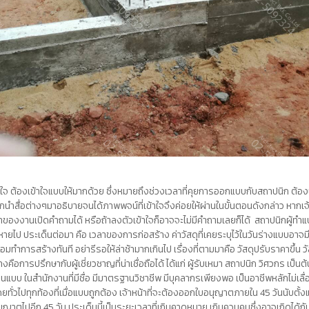
่ถูกใจ ต้องเข้าใจแบบให้มากด้วย ซึ่งหมายถึงช่วงเวลาที่คุยการออกแบบกับสถาปนิก ต้อ
ิกนำสื่อต่างๆมาอธิบายจนได้ภาพพจน์ที่เข้าใจจึงค่อยให้ผ่านในขั้นตอนดังกล่าว หากเ
เจ้าของงานเปิดคำถามได้ หรือถ้าลงตัวเข้าใจก็อาจจะไม่มีคำถามเลยก็ได้ สถาปนิกผู้ท
หายไป ประเด็นต่อมา คือ
เวลาของการก่อสร้าง
ค่าวัสดุที่เคยระบุไว้ในวันร่างแบบอา
มทำการสร้างทันที อย่ารีรอให้ล่าช้ามากเกินไป เรื่องที่ตามมาคือ
วัสดุปรับราคาขึ้น
ว
ือการปรึกษากับผู้เชี่ยวชาญที่น่าเชื่อถือได้ ได้แก่ ผู้รับเหมา สถาปนิก วิศวกร เป็นต
นแบบ ในสำนักงานที่มีชื่อ มีมาตรฐานวิชาชีพ มีบุคลากรเพียงพอ เป็นอาชีพหลักไม่เล
่วไปทุกท้องที่เมื่อแบบถูกต้อง เจ้าหน้าที่จะต้องออกใบอนุญาตภายใน 45 วันนับตั้งแ
บอนุญาตไปอีก 45 วัน ประเด็นนี้เป็นระยะเวลาที่เกินคาดหมาย เกินควบคุมซึ่งอาจเกิดไ