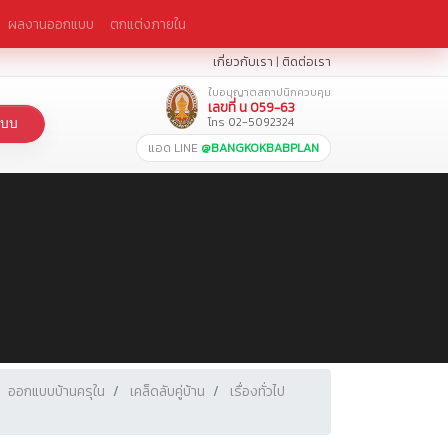
ผลงานออกแบบ
ตกแต่งภายใน
เกี่ยวกับเรา
|
ติดต่อเรา
ใบอนุญาตสถาปนิกควบคุม
เลขที่ น 059-63
โทร 02-5092324
แบบ
แอด LINE
@BANGKOKBABPLAN
ออกแบบบ้านครุใน
เคล็ดลับคู่บ้าน
เรื่องทั่วไป