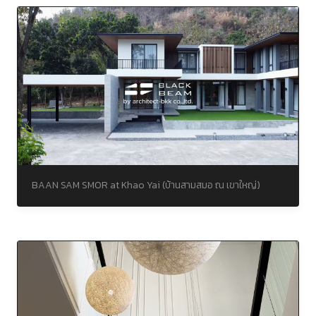
BAAN SAM SMOR at Khao Yai (บ้านสามสมอ ณ เขาใหญ่)