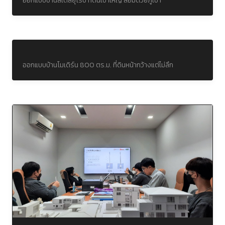
ออกแบบบ้านสไตล์ยุโรป ที่ดินเขาใหญ่ ล้อมด้วยภูเขา
ออกแบบบ้านโมเดิร์น 800 ตร.ม. ที่ดินหน้ากว้างแต่ไม่ลึก