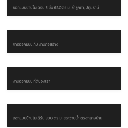
ออกแบบบ้านโมเดิร์น 3 ชั้น 680ตร.ม. ลำลูกกา, ปทุมธานี
การออกแบบ กับ งานก่อสร้าง
งานออกแบบ ที่ดีของเรา
ออกแบบบ้านโมเดิร์น 390 ตร.ม. สระว่ายน้ำ ตรงกลางบ้าน