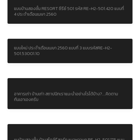
แบบบ้านสองชั้น RESORT ซีรีย์ 501 รหัส RE-H2-501.420 แบบที่
4 ประจำเดือนเมษา 2560
แบบใหม่ ประจำเดือนเมษา 2560 แบบที่ 3 แบบรหัสRE-H2-
501.53001.10
อาคารเก่า บ้านเก่า สถาปนิกเราแนะนำอย่างไรได้บ้าง?….คิดตาม
กันเอาเองครับ
แบบ้านสองชั้น บ้านสไตล์รีสอร์ท แนวหวานๆ RE-H2-501.175 แบบ