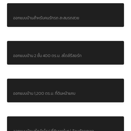
ออกแบบบ้านสำหรับคนรักรถ สะสมรถสวย
ออกแบบบ้าน 2 ชั้น 400 ตร.ม. สไตล์รีสอร์ท
ออกแบบบ้าน 1,200 ตร.ม. ที่ดินหน้าแคบ