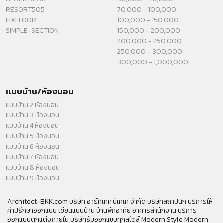
RESORT505
70,000 - 100,000
FIXFLOOR
100,000 - 150,000
SIMPLE-SECTION
150,000 - 200,000
200,000 - 250,000
250,000 - 300,000
300,000 - 1,000,000
แบบบ้าน/ห้องนอน
แบบบ้าน 2 ห้องนอน
แบบบ้าน 3 ห้องนอน
แบบบ้าน 4 ห้องนอน
แบบบ้าน 5 ห้องนอน
แบบบ้าน 6 ห้องนอน
แบบบ้าน 7 ห้องนอน
แบบบ้าน 8 ห้องนอน
แบบบ้าน 9 ห้องนอน
Architect-BKK.com บริษัท อาร์คิเทค บีเคเค จำกัด บริษัทสถาปนิก บริการให้
คำปรึกษาออกแบบ เขียนแบบบ้าน บ้านพักอาศัย อาคารสำนักงาน บริการ
ออกแบบตกแต่งภายใน บริษัทรับออกแบบทุกสไตล์ Modern Style Modern