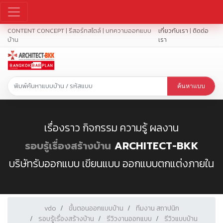
CONTENT CONCEPT | รีสอร์ทสไตล์ | บทความออกแบบ
เกี่ยวกับเรา
|
ติดต่อ
บ้าน
เรา
ค้นหาแบบ
เรื่องราว กิจกรรม ความรู้ ผลงาน
รอบรู้เรื่องสร้างบ้าน
ARCHITECT-BKK
บริษัทรับออกแบบ เขียนแบบ ออกแบบตกแต่งภายใน
vdo
ขั้นตอนออกแบบบ้าน
ทีมงาน สถาปนิก
รอบรู้เรื่องสร้างบ้าน
รีวิวงานออกแบบ
รีวิวแบบบ้าน