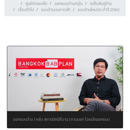
ศูนย์ช่วยเหลือ
ออกแบบบ้านครุใน
เคล็ดลับคู่บ้าน
เรื่องทั่วไป
แบบบ้านบนดาดฟ้า
แบบบ้านใหม่ประจำปี 2560
ออกแบบบ้าน 1 หลัง สถาปนิกมีกี่งาน | ถามบอก โดยนักออกแบบ