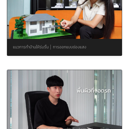
แนวการทำบ้านให้ร่มรื่น │ การออกแบบช่องแสง