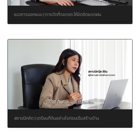
แนวการออกแบบ | การจัดที่จอดรถ ให้มิดชิดแดดฝน
สถาปนิกคิด | เตรียมที่ดินอย่างไรก่อนเริ่มสร้างบ้าน