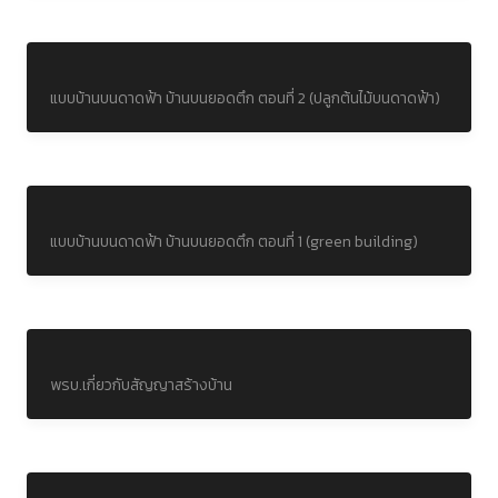
แบบบ้านบนดาดฟ้า บ้านบนยอดตึก ตอนที่ 2 (ปลูกต้นไม้บนดาดฟ้า)
แบบบ้านบนดาดฟ้า บ้านบนยอดตึก ตอนที่ 1 (green building)
พรบ.เกี่ยวกับสัญญาสร้างบ้าน