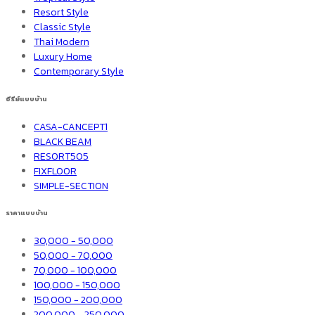
Resort Style
Classic Style
Thai Modern
Luxury Home
Contemporary Style
ซีรีย์แบบบ้าน
CASA-CANCEPT1
BLACK BEAM
RESORT505
FIXFLOOR
SIMPLE-SECTION
ราคาแบบบ้าน
30,000 - 50,000
50,000 - 70,000
70,000 - 100,000
100,000 - 150,000
150,000 - 200,000
200,000 - 250,000