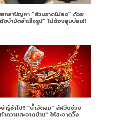
บอกลาปัญหา “ส้วมราดไม่ลง” ด้วย
ถังบำบัดสำเร็จรูป” ไม่ต้องสูบบ่อย!!
ย่ารู้ช้าไป!! “น้ำอัดลม” อัศวินช่วย
ทำความสะอาดบ้าน” ให้สะอาดวิ๊ง