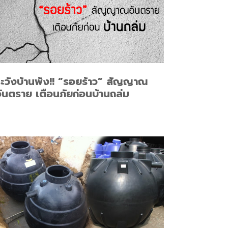
ะวังบ้านพัง!! “รอยร้าว” สัญญาณ
ันตราย เตือนภัยก่อนบ้านถล่ม