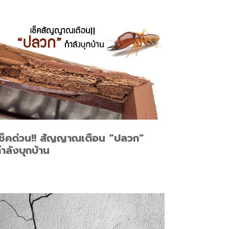
เช็คด่วน!! สัญญาณเตือน “ปลวก”
ำลังบุกบ้าน