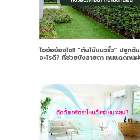
ไขข้อข้องใจ!! “ต้นไม้แนวรั้ว” ปลูกต้น
อะไรดี? ที่ช่วยบังสายตา ทนแดดทนฝ