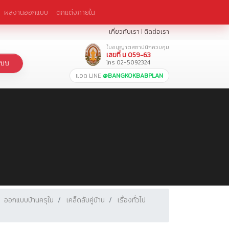
ผลงานออกแบบ
ตกแต่งภายใน
เกี่ยวกับเรา
|
ติดต่อเรา
ใบอนุญาตสถาปนิกควบคุม
เลขที่ น 059-63
โทร 02-5092324
แบบ
แอด LINE
@BANGKOKBABPLAN
ออกแบบบ้านครุใน
เคล็ดลับคู่บ้าน
เรื่องทั่วไป