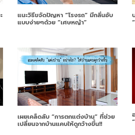
ะ
แนะวิธีขจัดปัญหา “โรงรถ” มีกลิ่นอับ
แบบง่ายๆด้วย “เศษหญ้า”
“
อ
เผยเคล็ดลับ “การตกแต่งบ้าน” ที่ช่วย
“
เปลี่ยนจากบ้านแคบให้ดูกว้างขึ้น!!