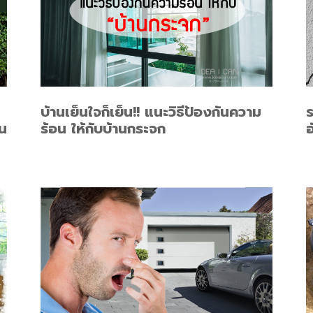
บ้านเย็นใจก็เย็น!! แนะวิธีป้องกันความ
ร
น
ร้อน ให้กับบ้านกระจก
อ