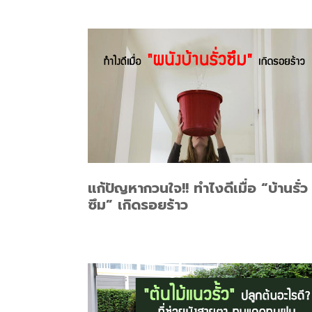
แก้ปัญหากวนใจ!! ทำไงดีเมื่อ “บ้านรั่ว
ซึม” เกิดรอยร้าว