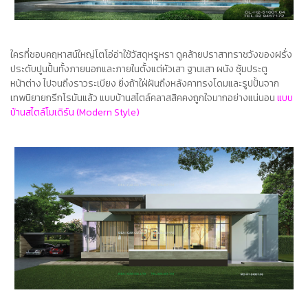
ใครที่ชอบคฤหาสน์ใหญ่โตโอ่อ่าใช้วัสดุหรูหรา ดูคล้ายปราสาทราชวังของฝรั่ง
ประดับปูนปั้นทั้งภายนอกและภายในตั้งแต่หัวเสา ฐานเสา ผนัง ซุ้มประตู
หน้าต่าง ไปจนถึงราวระเบียง ยิ่งถ้าใฝ่ฝันถึงหลังคาทรงโดมและรูปปั้นจาก
เทพนิยายกรีกโรมันแล้ว
แบบบ้านสไตล์คลาสสิค
คงถูกใจมากอย่างแน่นอน
แบบ
บ้านสไตล์โมเดิร์น (Modern Style)