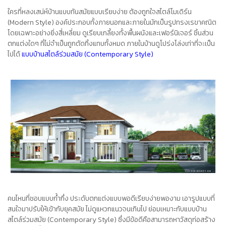
ใครที่หลงเสน่ห์บ้านแบบทันสมัยแบบเรียบง่าย ต้องถูกใจ
สไตล์โมเดิร์น
(Modern Style)
องค์ประกอบทั้งภายนอกและภายในมักเป็นรูปทรงเรขาคณิต
โดยเฉพาะอย่างยิ่งสี่เหลี่ยม ดูเรียบเกลี้ยงทั้งพื้นผนังและเฟอร์นิเจอร์ ชิ้นส่วน
ตกแต่งใดๆ ที่ไม่จำเป็นถูกตัดทิ้งแทบทั้งหมด ภายในบ้านดูโปร่งโล่งเท่าที่จะเป็น
ไปได้
แบบบ้านสไตล์ร่วมสมัย (Contemporary Style)
คนไหนที่ชอบแบบก้ำกึ่ง ประดับตกแต่งแบบพอดีเรียบง่ายพองาม เอารูปแบบที่
สนใจมาปรับให้เข้ากับยุคสมัย ไม่ดูแหวกแนวจนเกินไป ย่อมเหมาะกับแบบบ้าน
สไตล์ร่วมสมัย (Contemporary Style) ซึ่งมีข้อดีคือสามารถหาวัสดุก่อสร้าง