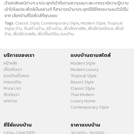
นำเอกลักษณ์ต่างๆ มาประยุกต์เข้ากันตามความเหมาะสม หากเรามีความรู้ความ
เข้าใจในแต่ละสไตล์เป็นอย่างดี ก็สามารถนำมาประยุกต์ใช้ให้สวยงามลงตัวได้ไม่
ยาก เลือกบ้านที่ใช่สไตล์ที่คุณชอบ
Tags:
Classic Style
,
Contemporary Style
,
Modern Style
,
Tropical
Style
,
บ้าน
,
รับสร้างบ้าน
,
สร้างบ้าน
,
สไตล์คลาสสิค
,
สไตล์ทรอปิคอล
,
สไตล์
บ้าน
,
สไตล์ร่วมสมัย
,
สไตล์โมเดิร์น
,
แบบบ้าน
บริการของเรา
แบบบ้านตามสไตล์
หน้าหลัก
Modern Style
เกี่ยวกับเรา
Modern Luxury
แบบบ้านทั้งหมด
Tropical Style
หาแบบบ้าน
Resort Style
Price List
Classic Style
ติดต่อเรา
Thai Modern
บทความ
Luxury Home
Contemporary Style
ซีรีย์แบบบ้าน
ราคาแบบบ้าน
CASA-CANCEPT1
30,000 - 50,000