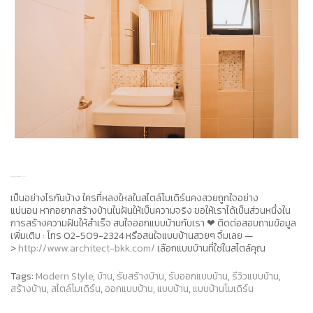
streaming film Ghost in the Shell 2017
เป็นอย่างไรกันบ้าง ใครที่หลงใหลใน
สไตล์โมเดิร์น
คงสวยถูกใจอย่าง
แน่นอน หากอยาก
สร้างบ้าน
ในฝันให้เป็นความจริง ขอให้เราได้เป็นส่วนหนึ่งใน
การสร้างความฝันให้สำเร็จ สนใจออกแบบบ้านกับเรา ❤ ติดต่อสอบถามข้อมูล
เพิ่มเติม :
โทร 02-509-2324
หรือสนใจแบบบ้านสวยๆ จิ้มเลย —
>
http://www.architect-bkk.com/
เลือกแบบบ้านที่ใช่ในสไตล์คุณ
Tags:
Modern Style
,
บ้าน
,
รับสร้างบ้าน
,
รับออกแบบบ้าน
,
รีวิวแบบบ้าน
,
สร้างบ้าน
,
สไตล์โมเดิร์น
,
ออกแบบบ้าน
,
แบบบ้าน
,
แบบบ้านโมเดิร์น