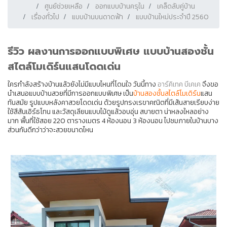
ศูนย์ช่วยเหลือ
ออกแบบบ้านครุใน
เคล็ดลับคู่บ้าน
เรื่องทั่วไป
แบบบ้านบนดาดฟ้า
แบบบ้านใหม่ประจำปี 2560
รีวิว ผลงานการออกแบบพิเศษ แบบบ้านสองชั้น
สไตล์โมเดิร์นแสนโดดเด่น
ใครกำลัง
สร้างบ้าน
แล้วยังไม่มีแบบไหนที่โดนใจ วันนี้ทาง
อาร์คิเทค บีเคเค
จึงขอ
นำเสนอแบบบ้านสวยที่มีการออกแบบพิเศษ เป็น
บ้านสองชั้นสไตล์โมเดิร์น
แสน
ทันสมัย รูปแบบหลังคาสวยโดดเด่น ด้วยรูปทรงเรขาคณิตที่มีเส้นสายเรียบง่าย
ใช้สีสันเอิร์ธโทน และวัสดุเลียนแบบไม้ดูแล้วอบอุ่น สบายตา น่าหลงใหลอย่าง
มาก พื้นที่ใช้สอย 220 ตารางเมตร 4 ห้องนอน 3 ห้องนอน ไปชมภายในบ้านบาง
ส่วนกันดีกว่าว่าจะสวยขนาดไหน